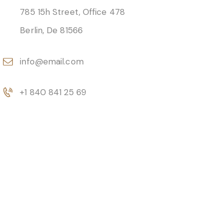
785 15h Street, Office 478
Berlin, De 81566
info@email.com
+1 840 841 25 69