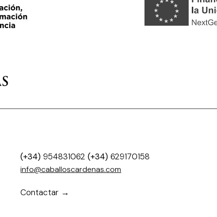
(+34)
954831062
(+34)
629170158
info@caballoscardenas.com
Contactar →