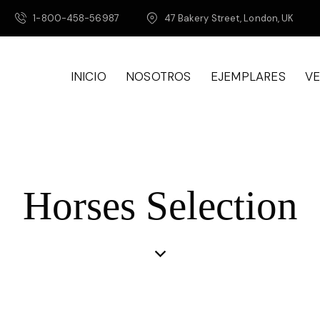
1-800-458-56987
47 Bakery Street, London, UK
INICIO
NOSOTROS
EJEMPLARES
V
Horses Selection