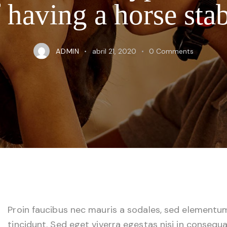
 having a horse sta
ADMIN
abril 21, 2020
0
Comments
Q
Proin faucibus nec mauris a sodales, sed elementu
tincidunt. Sed eget viverra egestas nisi in consequa