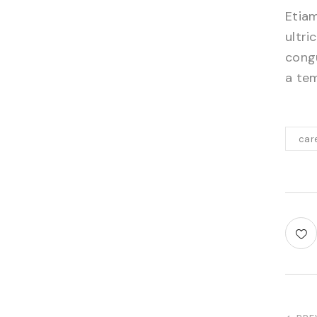
Etiam
ultri
congu
a tem
car