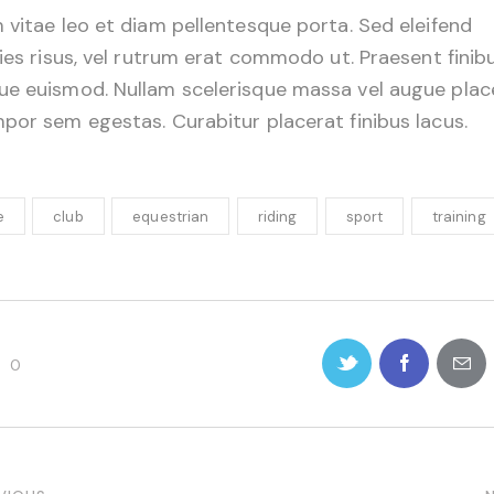
 vitae leo et diam pellentesque porta. Sed eleifend
cies risus, vel rutrum erat commodo ut. Praesent finib
e euismod. Nullam scelerisque massa vel augue plac
por sem egestas. Curabitur placerat finibus lacus.
e
club
equestrian
riding
sport
training
0