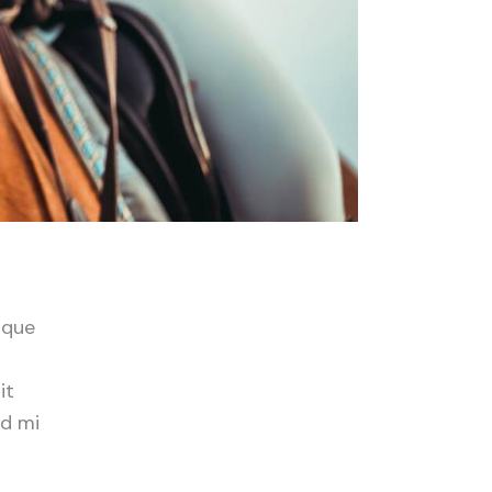
ique
it
id mi