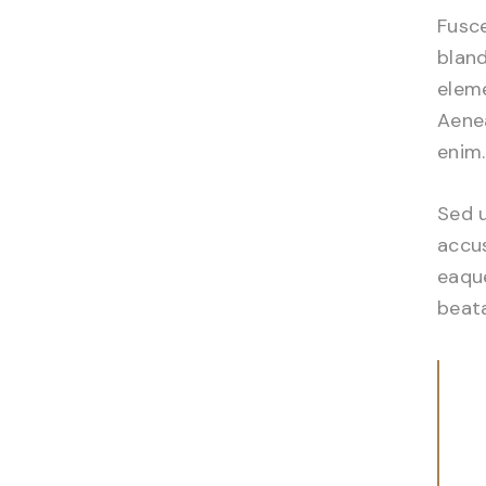
Fusce
bland
eleme
Aenea
enim.
Sed u
accu
eaque
beata