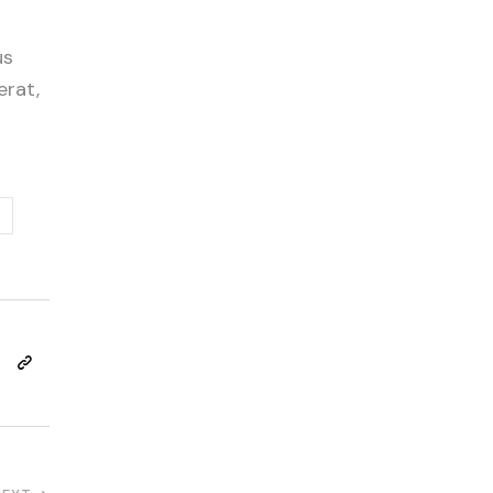
us
erat,