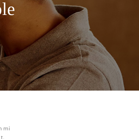
ble
m mi
t.