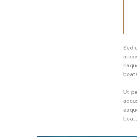
Sed u
accu
eaque
beata
Ut pe
accu
eaque
beata