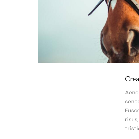
Crea
Aenea
senec
Fusce
risus
trist