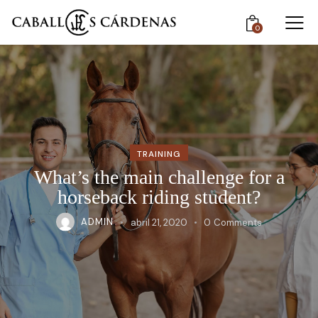
0
TRAINING
What’s the main challenge for a
horseback riding student?
ADMIN
abril 21, 2020
0
Comments