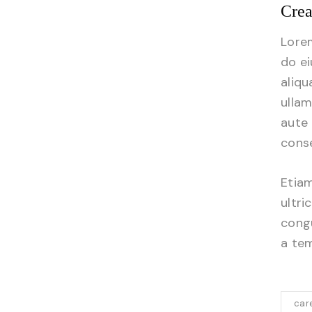
Crea
Lorem
do e
aliqu
ullam
aute 
conse
Etiam
ultri
congu
a tem
car