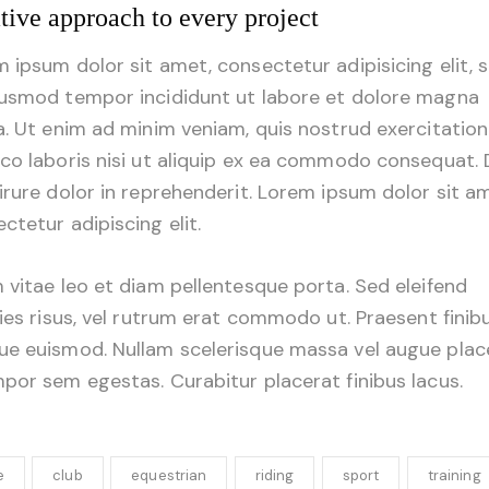
tive approach to every project
 ipsum dolor sit amet, consectetur adipisicing elit, 
iusmod tempor incididunt ut labore et dolore magna
a. Ut enim ad minim veniam, quis nostrud exercitation
co laboris nisi ut aliquip ex ea commodo consequat. 
irure dolor in reprehenderit. Lorem ipsum dolor sit a
ctetur adipiscing elit.
 vitae leo et diam pellentesque porta. Sed eleifend
cies risus, vel rutrum erat commodo ut. Praesent finib
e euismod. Nullam scelerisque massa vel augue plac
por sem egestas. Curabitur placerat finibus lacus.
e
club
equestrian
riding
sport
training