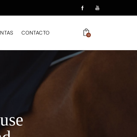
ENTAS
CONTACTO
0
ause
nd