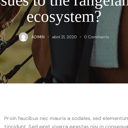
ecosystem?
ADMIN
abril 21, 2020
0
Comments
Q
Proin faucibus nec mauris a sodales, sed elementu
tincidunt. Sed eget viverra egestas nisi in consequa