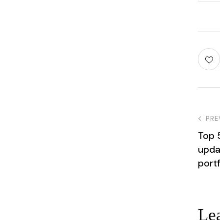
PRE
Top 
upda
portf
Le