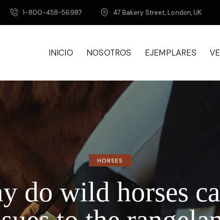
1-800-458-56987
47 Bakery Street, London, UK
INICIO
NOSOTROS
EJEMPLARES
V
HORSES
 do wild horses c
ssues to the rangela