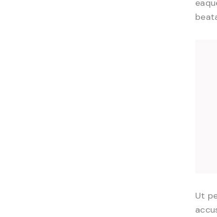
eaque
beata
Ut pe
accu