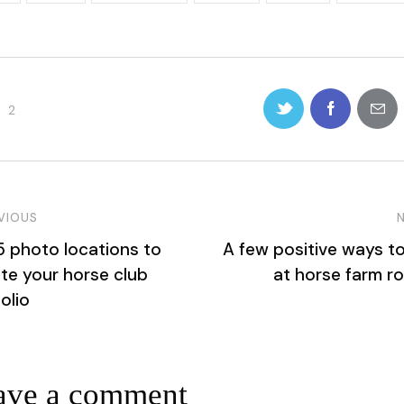
2
VIOUS
5 photo locations to
A few positive ways to
te your horse club
at horse farm ro
olio
ave a comment