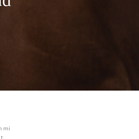
m mi
t.