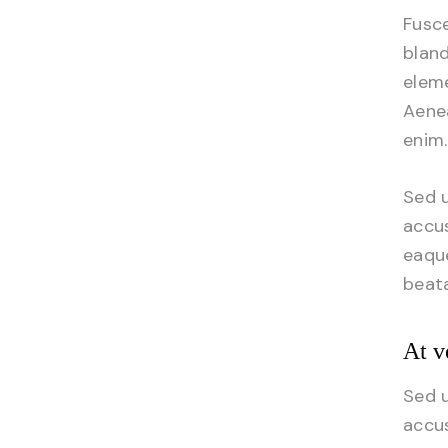
Fusce
bland
eleme
Aenea
enim.
Sed u
accu
eaque
beata
At v
Sed u
accu