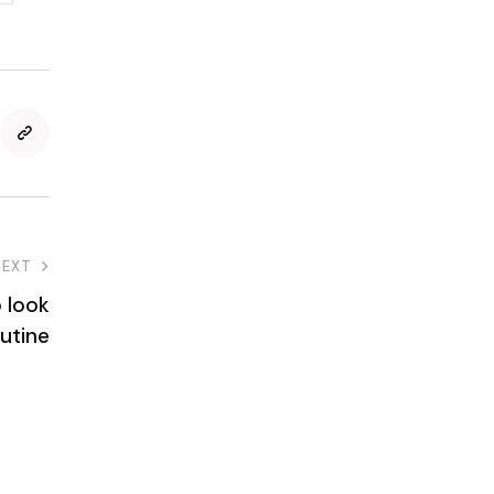
NEXT
 look
utine