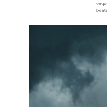
eaque
beata